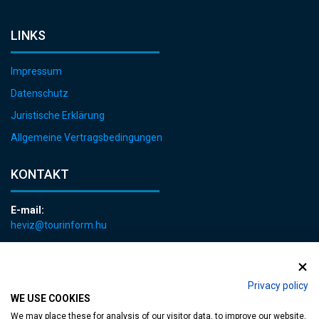
LINKS
Impressum
Datenschutz
Juristische Erklärung
Allgemeine Vertragsbedingungen
KONTAKT
E-mail:
heviz@tourinform.hu
Telefon:
+36 83 540 131
Privacy policy
WE USE COOKIES
We may place these for analysis of our visitor data, to improve our website,