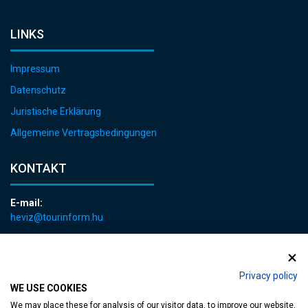
LINKS
Impressum
Datenschutz
Juristische Erklärung
Allgemeine Vertragsbedingungen
KONTAKT
E-mail:
heviz@tourinform.hu
Telefon:
+36 83 540 131
Privacy policy
WE USE COOKIES
We may place these for analysis of our visitor data, to improve our website,