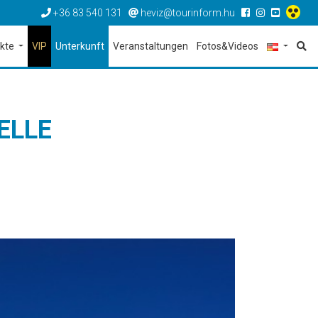
+36 83 540 131
heviz@tourinform.hu
ekte
VIP
Unterkunft
Veranstaltungen
Fotos&Videos
ELLE