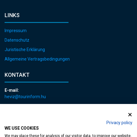
LINKS
Impressum
Datenschutz
Juristische Erklärung
Allgemeine Vertragsbedingungen
KONTAKT
E-mail:
heviz@tourinform.hu
Telefon:
+36 83 540 131
Privacy policy
WE USE COOKIES
We may place these for analysis of our visitor data, to improve our website,