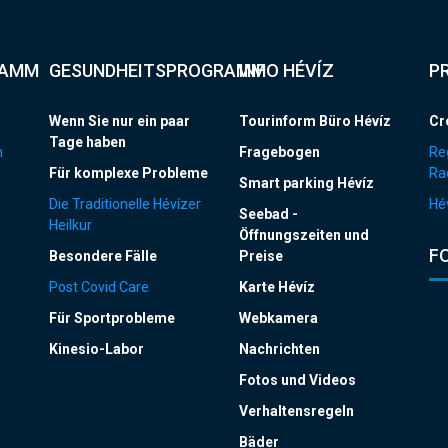
RAMM
GESUNDHEITSPROGRAMM
INFO HÉVÍZ
P
Wenn Sie nur ein paar
Tourinform Büro Hévíz
Cr
Tage haben
n
Fragebogen
Re
Für komplexe Probleme
Ra
Smart parking Hévíz
Die Traditionelle Hévízer
Hév
Seebad -
Heilkur
Öffnungszeiten und
F
Besondere Fälle
Preise
Post Covid Care
Karte Hévíz
Für Sportprobleme
Webkamera
Kinesio-Labor
Nachrichten
Fotos und Videos
Verhaltensregeln
Bäder