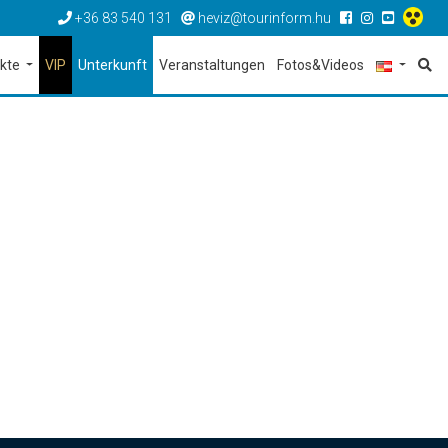
+36 83 540 131
heviz@tourinform.hu
ekte
VIP
Unterkunft
Veranstaltungen
Fotos&Videos