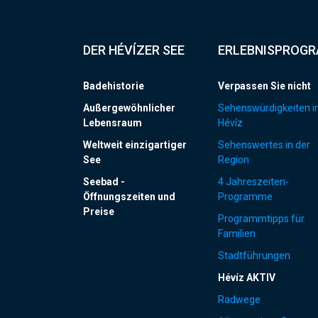
DER HÉVÍZER SEE
ERLEBNISPROG
Badehistorie
Verpassen Sie nicht
Außergewöhnlicher
Sehenswürdigkeiten i
Lebensraum
Hévíz
Weltweit einzigartiger
Sehenswertes in der
See
Region
Seebad -
4 Jahreszeiten-
Öffnungszeiten und
Programme
Preise
Programmtipps für
Familien
Stadtführungen
Hévíz AKTIV
Radwege