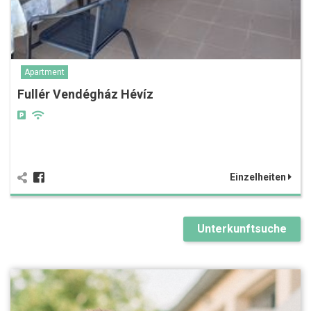
Apartment
Fullér Vendégház Hévíz
Einzelheiten
Unterkunftsuche