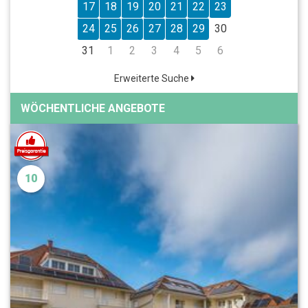
17
18
19
20
21
22
23
24
25
26
27
28
29
30
31
1
2
3
4
5
6
Erweiterte Suche
WÖCHENTLICHE ANGEBOTE
10