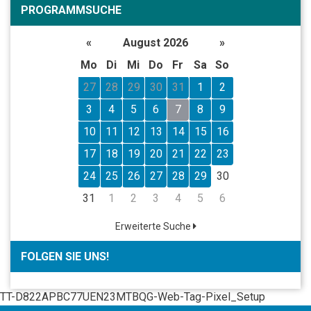
PROGRAMMSUCHE
«
August 2026
»
Mo
Di
Mi
Do
Fr
Sa
So
27
28
29
30
31
1
2
3
4
5
6
7
8
9
10
11
12
13
14
15
16
17
18
19
20
21
22
23
24
25
26
27
28
29
30
31
1
2
3
4
5
6
Erweiterte Suche
FOLGEN SIE UNS!
TT-D822APBC77UEN23MTBQG-Web-Tag-Pixel_Setup