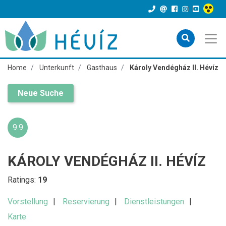
Home
Unterkunft
Gasthaus
Károly Vendégház II. Hévíz
Neue Suche
9.9
KÁROLY VENDÉGHÁZ II. HÉVÍZ
Ratings:
19
Vorstellung
Reservierung
Dienstleistungen
Karte