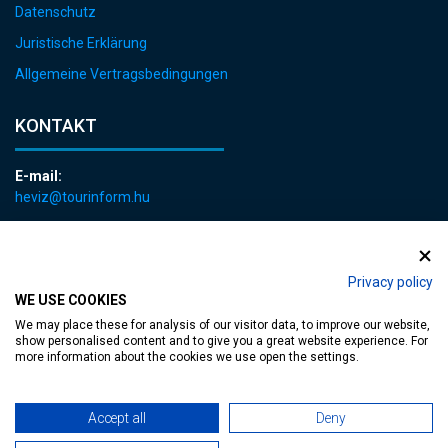
Datenschutz
Juristische Erklärung
Allgemeine Vertragsbedingungen
KONTAKT
E-mail:
heviz@tourinform.hu
Telefon:
+36 83 540 131
Privacy policy
WE USE COOKIES
We may place these for analysis of our visitor data, to improve our website,
show personalised content and to give you a great website experience. For
more information about the cookies we use open the settings.
zugängliche Webseite
| Copyright © 2024 Hévíz Város Önkormányzata,
Accept all
Deny
Designed by
MediaGum
|
Cookie erneuern
|
Sitemap