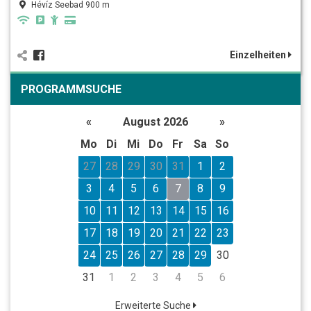
Hévíz Seebad 900 m
Einzelheiten
PROGRAMMSUCHE
«
August 2026
»
Mo
Di
Mi
Do
Fr
Sa
So
27
28
29
30
31
1
2
3
4
5
6
7
8
9
10
11
12
13
14
15
16
17
18
19
20
21
22
23
24
25
26
27
28
29
30
31
1
2
3
4
5
6
Erweiterte Suche