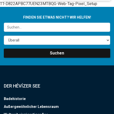
TT-D822APBC77UEN23MTBQG-Web-Tag-Pixel_Setup
FINDEN SIE ETWAS NICHT? WIR HELFEN!
Suchen
DER HÉVÍZER SEE
Badehistorie
Außergewöhnlicher Lebensraum