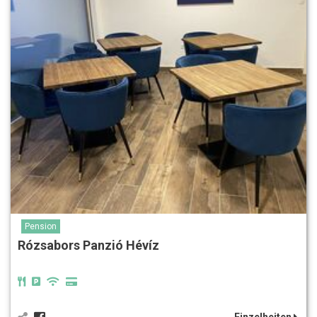
Pension
Rózsabors Panzió Hévíz