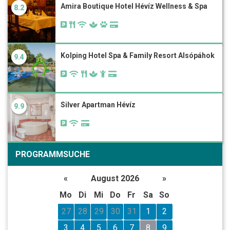
Amira Boutique Hotel Hévíz Wellness & Spa
8.2
Kolping Hotel Spa & Family Resort Alsópáhok
9.4
Silver Apartman Hévíz
9.9
PROGRAMMSUCHE
«
August 2026
»
Mo
Di
Mi
Do
Fr
Sa
So
27
28
29
30
31
1
2
3
4
5
6
7
8
9