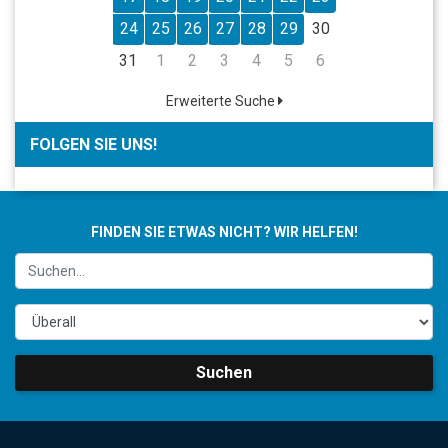
24
25
26
27
28
29
30
31
1
2
3
4
5
6
Erweiterte Suche
FOLGEN SIE UNS!
FINDEN SIE ETWAS NICHT? WIR HELFEN!
Suchen