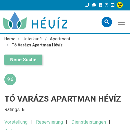
Home
Unterkunft
Apartment
Tó Varázs Apartman Hévíz
Neue Suche
9.6
TÓ VARÁZS APARTMAN HÉVÍZ
Ratings:
6
Vorstellung
Reservierung
Dienstleistungen