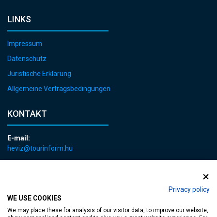
LINKS
Impressum
Datenschutz
Juristische Erklärung
Allgemeine Vertragsbedingungen
KONTAKT
E-mail:
heviz@tourinform.hu
Telefon:
+36 83 540 131
Privacy policy
WE USE COOKIES
We may place these for analysis of our visitor data, to improve our website,