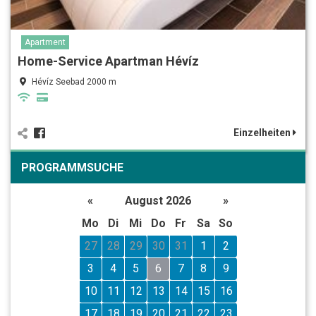
Apartment
Home-Service Apartman Hévíz
Hévíz Seebad 2000 m
Einzelheiten
PROGRAMMSUCHE
«
August 2026
»
Mo
Di
Mi
Do
Fr
Sa
So
27
28
29
30
31
1
2
3
4
5
6
7
8
9
10
11
12
13
14
15
16
17
18
19
20
21
22
23