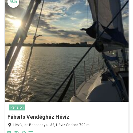
9.5
Pension
Fábsits Vendégház Hévíz
Hévíz, dr. Babocsay u. 32, Hévíz Seebad 700 m