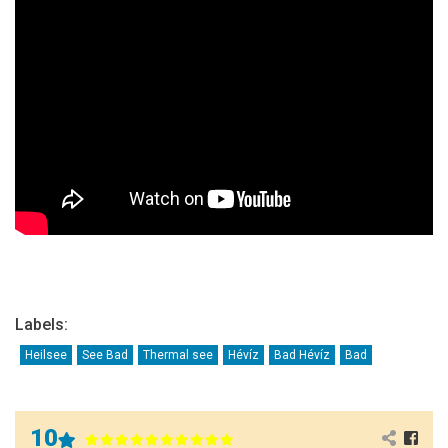
Labels:
Heilsee
See Bad
Thermal see
Hévíz
Bad Hévíz
Bad
10