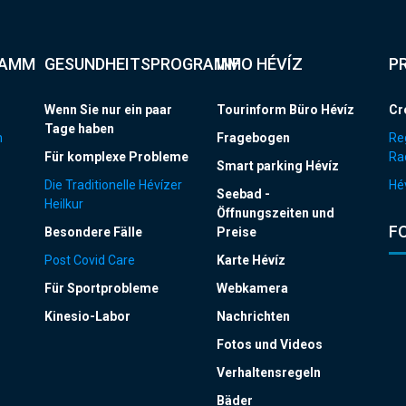
RAMM
GESUNDHEITSPROGRAMM
INFO HÉVÍZ
P
Wenn Sie nur ein paar
Tourinform Büro Hévíz
Cr
Tage haben
n
Fragebogen
Re
Für komplexe Probleme
Ra
Smart parking Hévíz
Die Traditionelle Hévízer
Hév
Seebad -
Heilkur
Öffnungszeiten und
F
Besondere Fälle
Preise
Post Covid Care
Karte Hévíz
Für Sportprobleme
Webkamera
Kinesio-Labor
Nachrichten
Fotos und Videos
Verhaltensregeln
Bäder