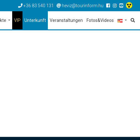
+36 83 540 131
heviz@tourinform.hu
ekte
VIP
Unterkunft
Veranstaltungen
Fotos&Videos