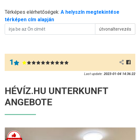
Térképes elérhetőségek:
A helyszín megtekintése
térképen cím alapján
útvonaltervezés
1
Last update:
2023-01-04 14:36:22
HÉVÍZ.HU UNTERKUNFT
ANGEBOTE