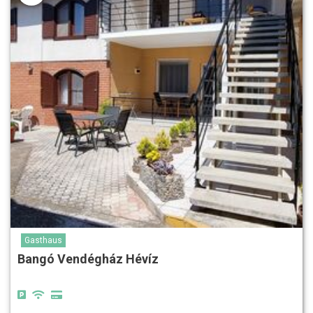
Gasthaus
Bangó Vendégház Hévíz