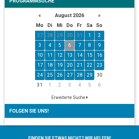
PROGRAMMSUCHE
«
August 2026
»
Mo
Di
Mi
Do
Fr
Sa
So
27
28
29
30
31
1
2
3
4
5
6
7
8
9
10
11
12
13
14
15
16
17
18
19
20
21
22
23
24
25
26
27
28
29
30
31
1
2
3
4
5
6
Erweiterte Suche
FOLGEN SIE UNS!
FINDEN SIE ETWAS NICHT? WIR HELFEN!