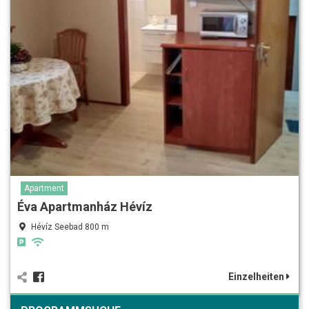
Apartment
Éva Apartmanház Hévíz
Hévíz Seebad 800 m
Einzelheiten