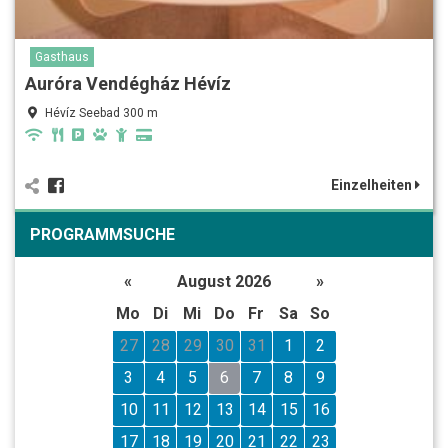
Gasthaus
Auróra Vendégház Hévíz
Hévíz Seebad 300 m
Einzelheiten
PROGRAMMSUCHE
«
August 2026
»
Mo
Di
Mi
Do
Fr
Sa
So
27
28
29
30
31
1
2
3
4
5
6
7
8
9
10
11
12
13
14
15
16
17
18
19
20
21
22
23