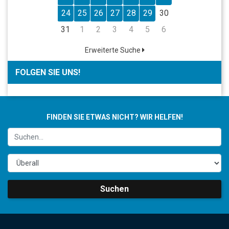
24
25
26
27
28
29
30
31
1
2
3
4
5
6
Erweiterte Suche
FOLGEN SIE UNS!
FINDEN SIE ETWAS NICHT? WIR HELFEN!
Suchen