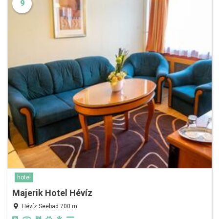
9
hotel
Majerik Hotel Hévíz
Hévíz Seebad 700 m