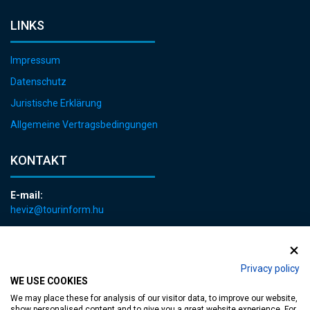
LINKS
Impressum
Datenschutz
Juristische Erklärung
Allgemeine Vertragsbedingungen
KONTAKT
E-mail:
heviz@tourinform.hu
Telefon:
+36 83 540 131
Privacy policy
WE USE COOKIES
We may place these for analysis of our visitor data, to improve our website,
show personalised content and to give you a great website experience. For