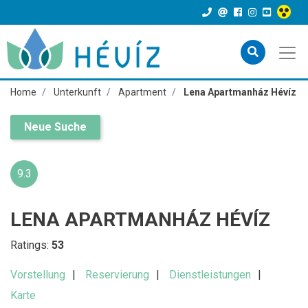
Home
Unterkunft
Apartment
Lena Apartmanház Hévíz
Neue Suche
9.3
LENA APARTMANHÁZ HÉVÍZ
Ratings:
53
Vorstellung
Reservierung
Dienstleistungen
Karte