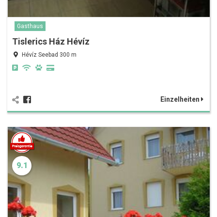
Gasthaus
Tislerics Ház Hévíz
Hévíz Seebad 300 m
Einzelheiten
9.1