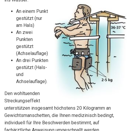
An einem Punkt
gestützt (nur
am Hals)
An zwei
Punkten
gestützt
(Achselauflage)
An drei Punkten
gestützt (Hals-
und
Achselauflage).
Den wohltuenden
Streckungseffekt
unterstützen insgesamt höchstens 20 Kilogramm an
Gewichtsmanschetten, die Ihnen medizinisch bedingt,
individuell für Ihre Beschwerden bestimmt, auf
fachärztliche Anweisung umgeschnallt werden.