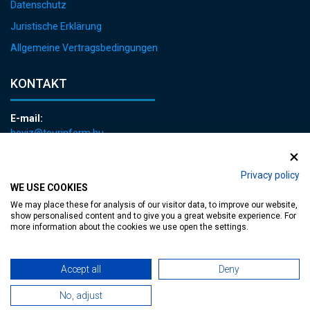
Datenschutz
Juristische Erklärung
Allgemeine Vertragsbedingungen
KONTAKT
E-mail:
heviz@tourinform.hu
Telefon:
+36 83 540 131
Privacy policy
WE USE COOKIES
We may place these for analysis of our visitor data, to improve our website,
show personalised content and to give you a great website experience. For
more information about the cookies we use open the settings.
zugängliche Webseite
| Copyright © 2024 Hévíz Város Önkormányzata,
Accept all
Deny
No, adjust
Designed by
MediaGum
|
Cookie erneuern
|
Sitemap