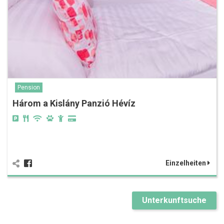
Pension
Három a Kislány Panzió Hévíz
Einzelheiten
Unterkunftsuche