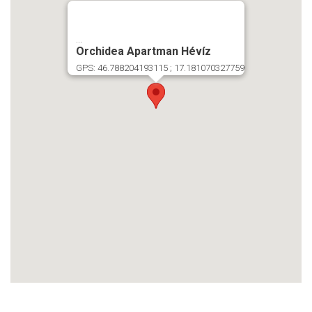
...
Orchidea Apartman Hévíz
GPS: 46.788204193115 ; 17.181070327759