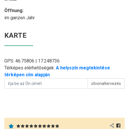
Öffnung:
im ganzen Jahr
KARTE
GPS: 46.75806 | 17.248736
Térképes elérhetőségek:
A helyszín megtekintése
térképen cím alapján
útvonaltervezés