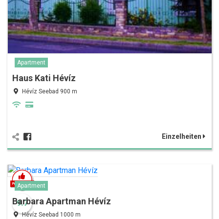
Apartment
Haus Kati Hévíz
Hévíz Seebad 900 m
Einzelheiten
Apartment
Barbara Apartman Hévíz
9.7
Hévíz Seebad 1000 m