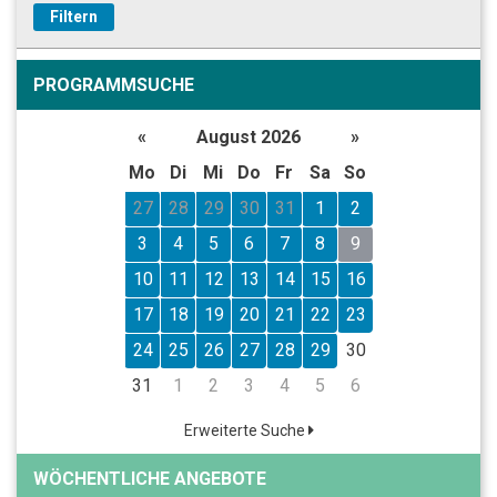
Filtern
PROGRAMMSUCHE
«
August 2026
»
Mo
Di
Mi
Do
Fr
Sa
So
27
28
29
30
31
1
2
3
4
5
6
7
8
9
10
11
12
13
14
15
16
17
18
19
20
21
22
23
24
25
26
27
28
29
30
31
1
2
3
4
5
6
Erweiterte Suche
WÖCHENTLICHE ANGEBOTE