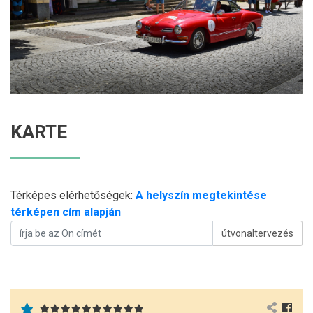
KARTE
Térképes elérhetőségek:
A helyszín megtekintése
térképen cím alapján
útvonaltervezés