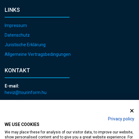
LINKS
Impressum
Datenschutz
Juristische Erklärung
Allgemeine Vertragsbedingungen
KONTAKT
E-mail:
heviz@tourinform.hu
Telefon:
+36 83 540 131
Privacy policy
WE USE COOKIES
We may place these for analysis of our visitor data, to improve our website,
show personalised content and to give you a great website experience. For