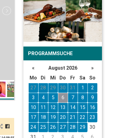
PROGRAMMSUCHE
«
August 2026
»
Mo
Di
Mi
Do
Fr
Sa
So
27
28
29
30
31
1
2
3
4
5
6
7
8
9
10
11
12
13
14
15
16
17
18
19
20
21
22
23
24
25
26
27
28
29
30
31
1
2
3
4
5
6
 14:09:55