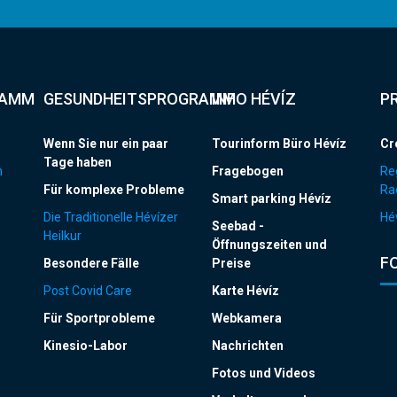
RAMM
GESUNDHEITSPROGRAMM
INFO HÉVÍZ
P
Wenn Sie nur ein paar
Tourinform Büro Hévíz
Cr
Tage haben
n
Fragebogen
Re
Für komplexe Probleme
Ra
Smart parking Hévíz
Die Traditionelle Hévízer
Hév
Seebad -
Heilkur
Öffnungszeiten und
F
Besondere Fälle
Preise
Post Covid Care
Karte Hévíz
Für Sportprobleme
Webkamera
Kinesio-Labor
Nachrichten
Fotos und Videos