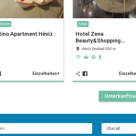
tment
hotel
tino Apartment Hévíz
Hotel Zena
Beauty&Shopping…
Hévíz Seebad 500 m
Einzelheiten
Einzelhe
Unterkunfts