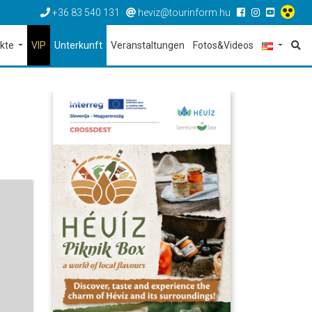
+36 83 540 131
heviz@tourinform.hu
ekte
VIP
Unterkunft
Veranstaltungen
Fotos&Videos