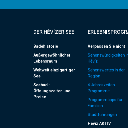
DER HÉVÍZER SEE
ERLEBNISPROG
Badehistorie
Verpassen Sie nicht
Außergewöhnlicher
Sehenswürdigkeiten i
Lebensraum
Hévíz
Weltweit einzigartiger
Sehenswertes in der
See
Region
Seebad -
4 Jahreszeiten-
Öffnungszeiten und
Programme
Preise
Programmtipps für
Familien
Stadtführungen
Hévíz AKTIV