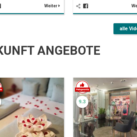
Weiter
We
alle Vi
KUNFT ANGEBOTE
9.3