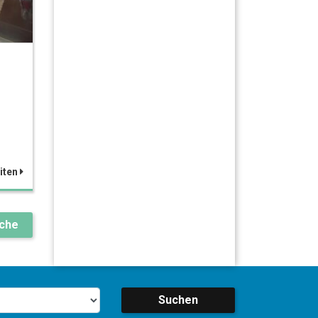
iten
uche
Suchen