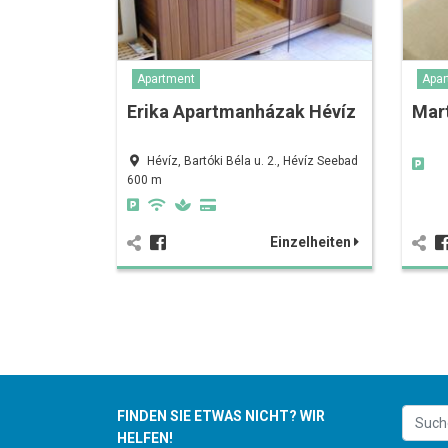
Apartment
Apar
Erika Apartmanházak Hévíz
Mar
Hévíz, Bartóki Béla u. 2., Hévíz Seebad
600 m
Einzelheiten
FINDEN SIE ETWAS NICHT? WIR
HELFEN!