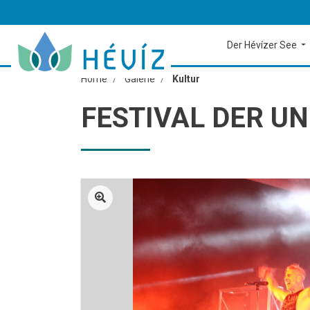
Der Hévízer See
Home
Galerie
Kultur
FESTIVAL DER U