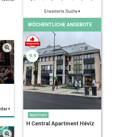
Erweiterte Suche
WÖCHENTLICHE ANGEBOTE
9.9
iter
Apartment
H Central Apartment Hévíz