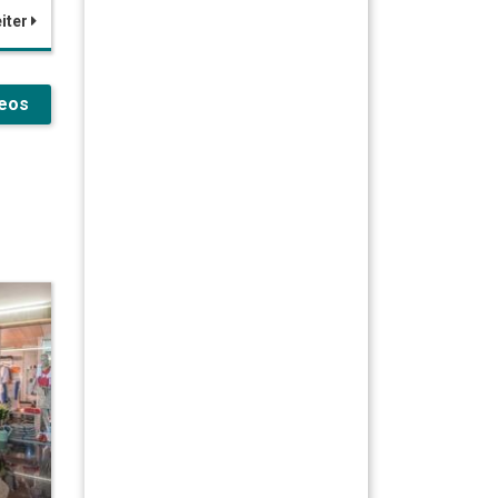
iter
deos