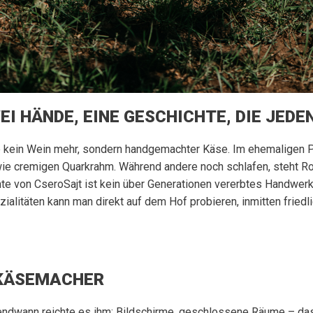
EI HÄNDE, EINE GESCHICHTE, DIE JED
e kein Wein mehr, sondern handgemachter Käse. Im ehemaligen P
 cremigen Quarkrahm. Während andere noch schlafen, steht Robi b
hichte von CseroSajt ist kein über Generationen vererbtes Handw
ialitäten kann man direkt auf dem Hof probieren, inmitten fried
 KÄSEMACHER
rgendwann reichte es ihm: Bildschirme, geschlossene Räume – da