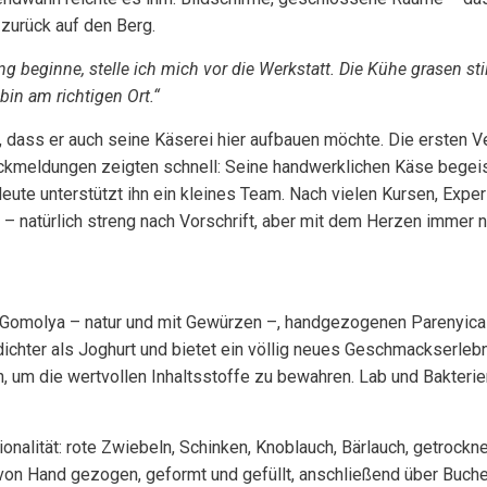
zurück auf den Berg.
 beginne, stelle ich mich vor die Werkstatt. Die Kühe grasen stil
bin am richtigen Ort.“
r, dass er auch seine Käserei hier aufbauen möchte. Die ersten Ve
ückmeldungen zeigten schnell: Seine handwerklichen Käse begeis
ute unterstützt ihn ein kleines Team. Nach vielen Kursen, Expe
– natürlich streng nach Vorschrift, aber mit dem Herzen immer 
n Gomolya – natur und mit Gewürzen –, handgezogenen Parenyica
dichter als Joghurt und bietet ein völlig neues Geschmackserleb
, um die wertvollen Inhaltsstoffe zu bewahren. Lab und Bakterienk
nalität: rote Zwiebeln, Schinken, Knoblauch, Bärlauch, getrocknet
von Hand gezogen, geformt und gefüllt, anschließend über Buche