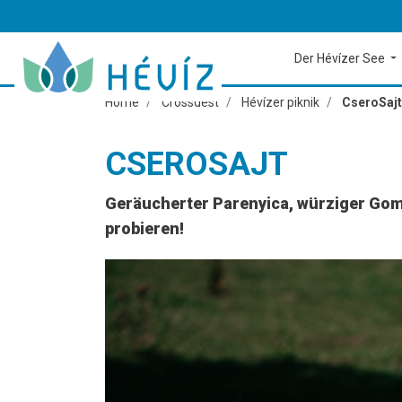
Der Hévízer See
Home
Crossdest
Hévízer piknik
CseroSajt
CSEROSAJT
Geräucherter Parenyica, würziger Gom
probieren!