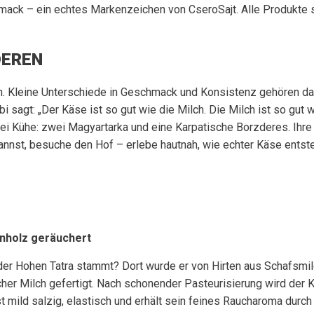
ack – ein echtes Markenzeichen von CseroSajt. Alle Produkte s
DEREN
n. Kleine Unterschiede in Geschmack und Konsistenz gehören dazu
i sagt: „Der Käse ist so gut wie die Milch. Die Milch ist so gut 
rei Kühe: zwei Magyartarka und eine Karpatische Borzderes. Ih
annst, besuche den Hof – erlebe hautnah, wie echter Käse entste
nholz geräuchert
er Hohen Tatra stammt? Dort wurde er von Hirten aus Schafsmilc
scher Milch gefertigt. Nach schonender Pasteurisierung wird der
t mild salzig, elastisch und erhält sein feines Raucharoma dur