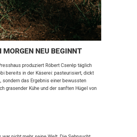
EN MORGEN NEU BEGINNT
resshaus produziert Róbert Cserép täglich
ereits in der Käserei: pasteurisiert, dickt
erk, sondern das Ergebnis einer bewussten
lich grasender Kühe und der sanften Hügel von
s war nicht mehr seine Welt. Die Sehnsucht