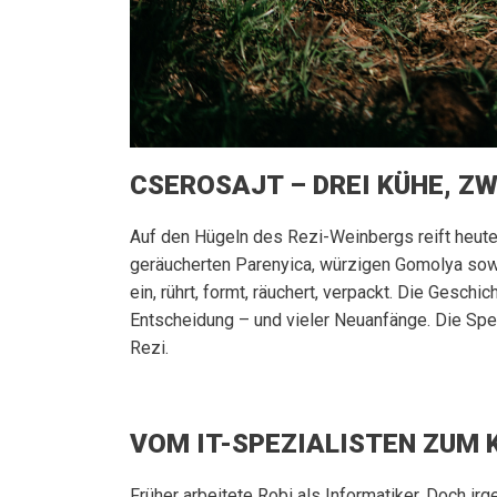
CSEROSAJT – DREI KÜHE, ZW
Auf den Hügeln des Rezi-Weinbergs reift heut
geräucherten Parenyica, würzigen Gomolya sowie
ein, rührt, formt, räuchert, verpackt. Die Gesc
Entscheidung – und vieler Neuanfänge. Die Spez
Rezi.
VOM IT-SPEZIALISTEN ZUM
Früher arbeitete Robi als Informatiker. Doch i