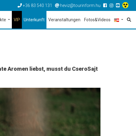
+36 83 540 131
heviz@tourinform.hu
ekte
VIP
Unterkunft
Veranstaltungen
Fotos&Videos
te Aromen liebst, musst du CseroSajt