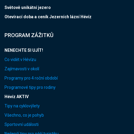
Světově unikátní jezero
Otevírací doba a ceník Jezerních lázní Hévíz
PROGRAM ZÁŽITKŮ
NENECHTE SI UJÍT!
Co vidět v Hévízu
Zajímavosti v okolí
Programy pro 4 roční období
Programové tipy pro rodiny
Hévíz AKTIV
Tipy na cyklovýlety
Všechno, co je pohyb
Sportovní události
Nejlepší tipy pro pěší turistiku