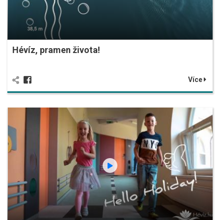
Hévíz, pramen života!
Více