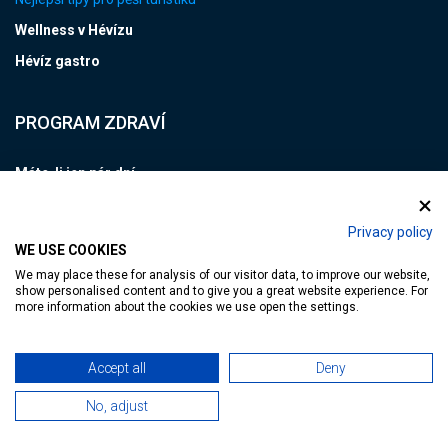
Wellness v Hévízu
Hévíz gastro
PROGRAM ZDRAVÍ
Máte-li jen pár dní
Na komplexní problém
Privacy policy
Tradiční hévízská lázeňská kúra
WE USE COOKIES
Zvláštní případy
We may place these for analysis of our visitor data, to improve our website,
show personalised content and to give you a great website experience. For
Na sportovní problémy a zranění
more information about the cookies we use open the settings.
Laboratoř Kinesio
Accept all
Deny
INFO HÉVÍZ
No, adjust
Kancelář Tourinform