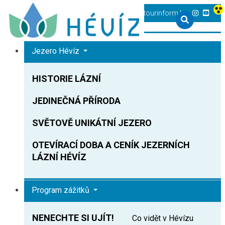
+36 83 540 131
heviz@tourinform.hu
Jezero Hévíz
HISTORIE LÁZNÍ
JEDINEČNÁ PŘÍRODA
SVĚTOVĚ UNIKÁTNÍ JEZERO
OTEVÍRACÍ DOBA A CENÍK JEZERNÍCH
LÁZNÍ HÉVÍZ
Program zážitků
NENECHTE SI UJÍT!
Co vidět v Hévízu