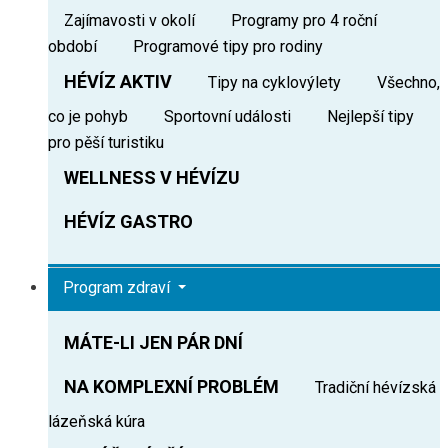
Zajímavosti v okolí
Programy pro 4 roční
období
Programové tipy pro rodiny
HÉVÍZ AKTIV
Tipy na cyklovýlety
Všechno,
co je pohyb
Sportovní události
Nejlepší tipy
pro pěší turistiku
WELLNESS V HÉVÍZU
HÉVÍZ GASTRO
Program zdraví
MÁTE-LI JEN PÁR DNÍ
NA KOMPLEXNÍ PROBLÉM
Tradiční hévízská
lázeňská kúra