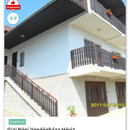
9.8
hostince
Gizi Néni Vendégháza Hévíz