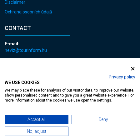
Disclaimer
Ochrana osobních údajů
CONTACT
E-mail:
heviz@tourinform.hu
Phone:
+36 83 540 131
Privacy policy
WE USE COOKIES
We may place these for analysis of our visitor data, to improve our website,
show personalised content and to give you a great website experience. For
more information about the cookies we use open the settings.
Accessible web page
| Copyright © 2024 Municipality of Hévíz, Designed by
Accept all
Deny
MediaGum
|
Cookie renewals
|
Sitemap
No, adjust