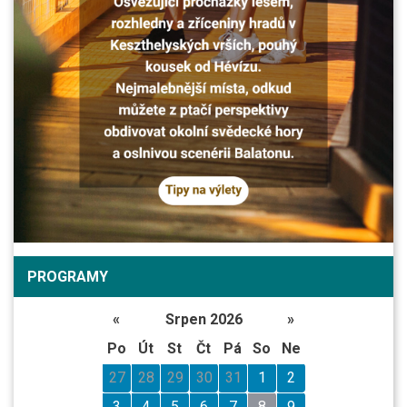
PROGRAMY
«
Srpen 2026
»
Po
Út
St
Čt
Pá
So
Ne
27
28
29
30
31
1
2
3
4
5
6
7
8
9