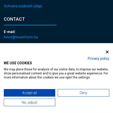
Ochrana osobních údajů
CONTACT
E-mail:
heviz@tourinform.hu
Phone:
+36 83 540 131
Privacy policy
WE USE COOKIES
We may place these for analysis of our visitor data, to improve our website,
show personalised content and to give you a great website experience. For
more information about the cookies we use open the settings.
Accessible web page
| Copyright © 2024 Municipality of Hévíz, Designed by
Accept all
Deny
MediaGum
|
Cookie renewals
|
Sitemap
No, adjust
TT-D822APBC77UEN23MTBQG-Web-Tag-Pixel_Setup