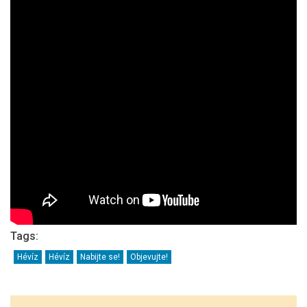
Tags:
Hévíz
Hévíz
Nabijte se!
Objevujte!