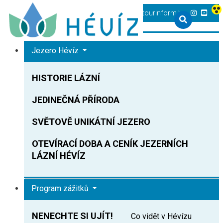
+36 83 540 131
heviz@tourinform.hu
Jezero Hévíz
HISTORIE LÁZNÍ
JEDINEČNÁ PŘÍRODA
SVĚTOVĚ UNIKÁTNÍ JEZERO
OTEVÍRACÍ DOBA A CENÍK JEZERNÍCH
LÁZNÍ HÉVÍZ
Program zážitků
NENECHTE SI UJÍT!
Co vidět v Hévízu