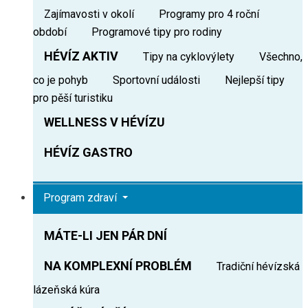
Zajímavosti v okolí
Programy pro 4 roční
období
Programové tipy pro rodiny
HÉVÍZ AKTIV
Tipy na cyklovýlety
Všechno,
co je pohyb
Sportovní události
Nejlepší tipy
pro pěší turistiku
WELLNESS V HÉVÍZU
HÉVÍZ GASTRO
Program zdraví
MÁTE-LI JEN PÁR DNÍ
NA KOMPLEXNÍ PROBLÉM
Tradiční hévízská
lázeňská kúra