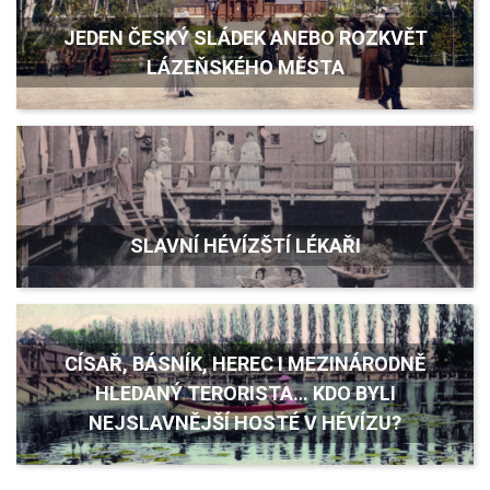
JEDEN ČESKÝ SLÁDEK ANEBO ROZKVĚT
LÁZEŇSKÉHO MĚSTA
SLAVNÍ HÉVÍZŠTÍ LÉKAŘI
CÍSAŘ, BÁSNÍK, HEREC I MEZINÁRODNĚ
HLEDANÝ TERORISTA… KDO BYLI
NEJSLAVNĚJŠÍ HOSTÉ V HÉVÍZU?