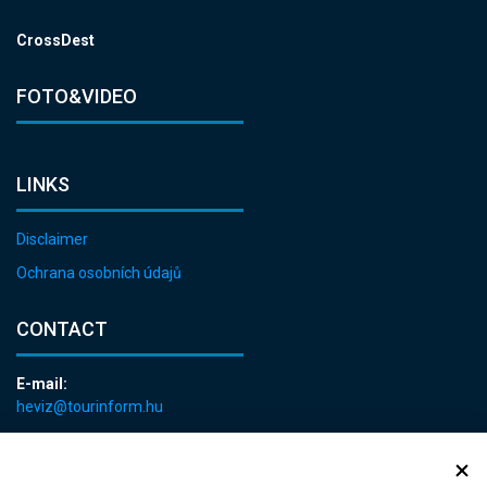
CrossDest
FOTO&VIDEO
LINKS
Disclaimer
Ochrana osobních údajů
CONTACT
E-mail:
heviz@tourinform.hu
Phone:
+36 83 540 131