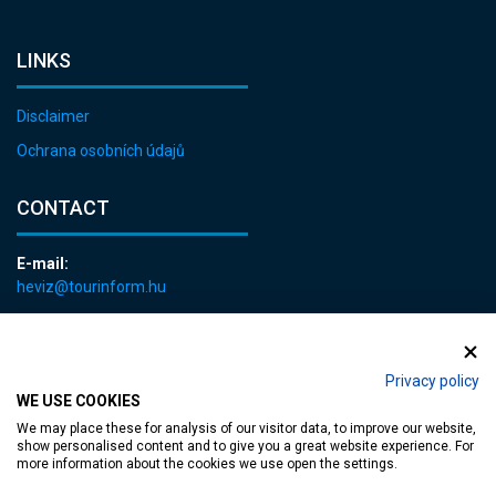
LINKS
Disclaimer
Ochrana osobních údajů
CONTACT
E-mail:
heviz@tourinform.hu
Phone:
+36 83 540 131
Privacy policy
WE USE COOKIES
We may place these for analysis of our visitor data, to improve our website,
show personalised content and to give you a great website experience. For
more information about the cookies we use open the settings.
Accessible web page
| Copyright © 2024 Municipality of Hévíz, Designed by