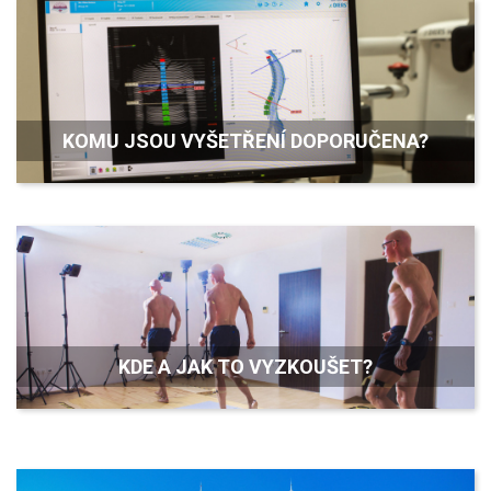
KOMU JSOU VYŠETŘENÍ DOPORUČENA?
KDE A JAK TO VYZKOUŠET?