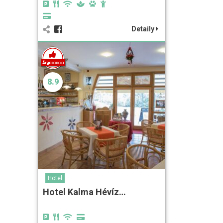
Detaily
8.9
Hotel
Hotel Kalma Hévíz…