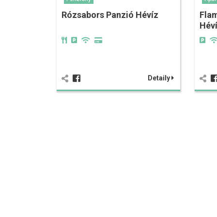
Rózsabors Panzió Hévíz
Fla
Hév
Detaily