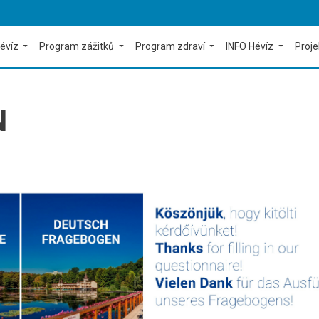
évíz
Program zážitků
Program zdraví
INFO Hévíz
Proj
N