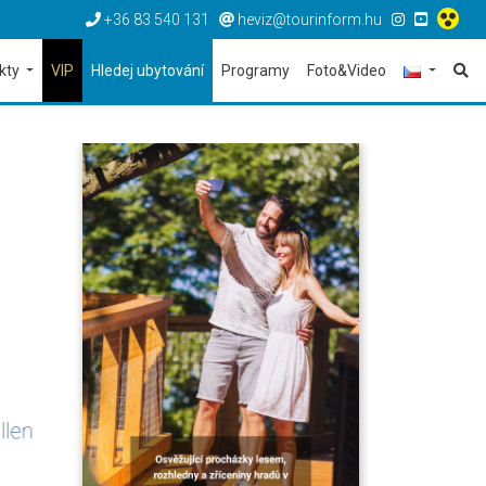
+36 83 540 131
heviz@tourinform.hu
ekty
VIP
Hledej ubytování
Programy
Foto&Video