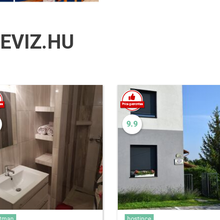
EVIZ.HU
9.9
rtman
hostince