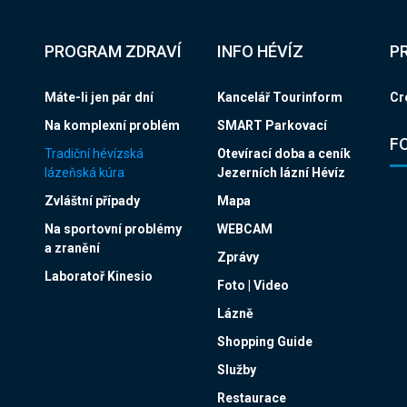
PROGRAM ZDRAVÍ
INFO HÉVÍZ
P
Máte-li jen pár dní
Kancelář Tourinform
Cr
Na komplexní problém
SMART Parkovací
F
Tradiční hévízská
Otevírací doba a ceník
lázeňská kúra
Jezerních lázní Hévíz
Zvláštní případy
Mapa
Na sportovní problémy
WEBCAM
a zranění
Zprávy
Laboratoř Kinesio
Foto | Video
Lázně
Shopping Guide
Služby
Restaurace