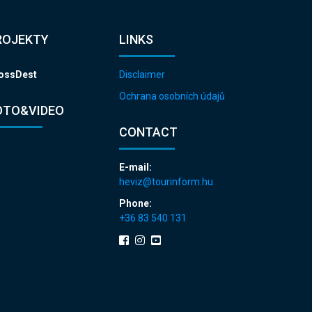
ROJEKTY
LINKS
ossDest
Disclaimer
Ochrana osobních údajů
OTO&VIDEO
CONTACT
E-mail:
heviz@tourinform.hu
Phone:
+36 83 540 131