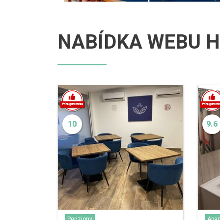
NABÍDKA WEBU H
10
9.6
Penziony
Apa