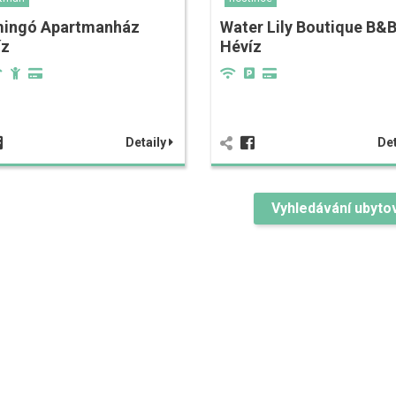
mingó Apartmanház
Water Lily Boutique B&
íz
Hévíz
Detaily
Det
Vyhledávání ubyto