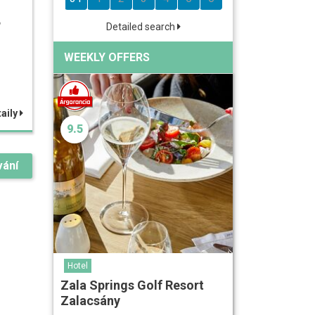
B
Detailed search
WEEKLY OFFERS
aily
9.5
vání
Hotel
Zala Springs Golf Resort
Zalacsány