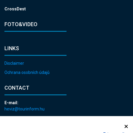
CrossDest
FOTO&VIDEO
LINKS
Disclaimer
Ochrana osobních údajů
CONTACT
E-mail:
heviz@tourinform.hu
Phone:
+36 83 540 131