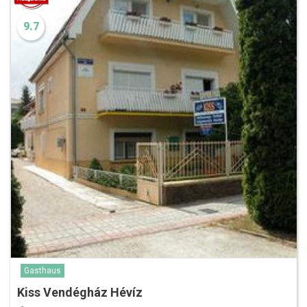
9.7
Gasthaus
Kiss Vendégház Hévíz