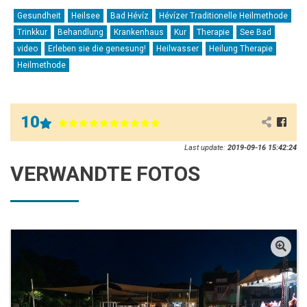
Gesundheit
Heilsee
Bad Hévíz
Hévízer Traditionelle Heilmethode
Trinkkur
Behandlung
Krankenhaus
Kur
Therapie
See Bad
video
Erleben sie die genesung!
Heilwasser
Heilung Therapie
Heilmethode
10
Last update:
2019-09-16 15:42:24
VERWANDTE FOTOS