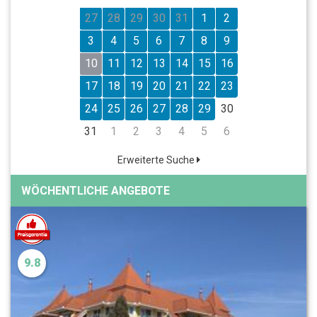
27
28
29
30
31
1
2
3
4
5
6
7
8
9
10
11
12
13
14
15
16
17
18
19
20
21
22
23
24
25
26
27
28
29
30
31
1
2
3
4
5
6
Erweiterte Suche
WÖCHENTLICHE ANGEBOTE
9.8