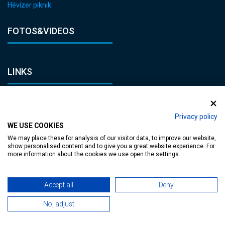
Hévízer piknik
FOTOS&VIDEOS
LINKS
Impressum
Datenschutz
Privacy policy
WE USE COOKIES
Juristische Erklärung
We may place these for analysis of our visitor data, to improve our website,
Allgemeine Vertragsbedingungen
show personalised content and to give you a great website experience. For
more information about the cookies we use open the settings.
KONTAKT
Accept all
Deny
E-mail:
No, adjust
heviz@tourinform.hu
Telefon: