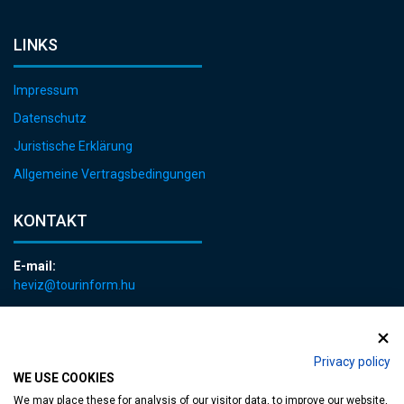
LINKS
Impressum
Datenschutz
Juristische Erklärung
Allgemeine Vertragsbedingungen
KONTAKT
E-mail:
heviz@tourinform.hu
Telefon:
+36 83 540 131
Privacy policy
WE USE COOKIES
We may place these for analysis of our visitor data, to improve our website,