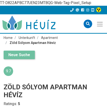
TT-D822APBC77UEN23MTBQG-Web-Tag-Pixel_Setup
Home
Unterkunft
Apartment
Zöld Sólyom Apartman Hévíz
Neue Suche
9.7
ZÖLD SÓLYOM APARTMAN
HÉVÍZ
Ratings:
5