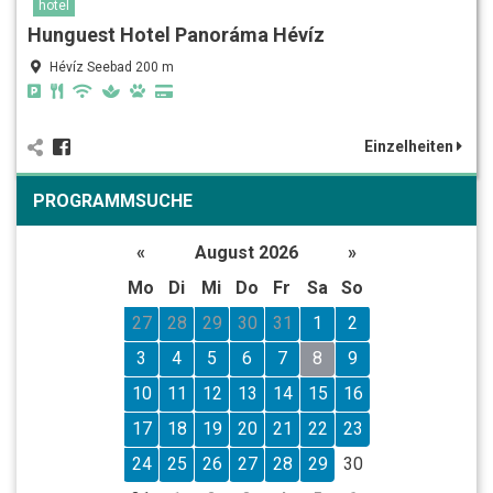
hotel
Hunguest Hotel Panoráma Hévíz
Hévíz Seebad 200 m
Einzelheiten
PROGRAMMSUCHE
«
August 2026
»
Mo
Di
Mi
Do
Fr
Sa
So
27
28
29
30
31
1
2
3
4
5
6
7
8
9
10
11
12
13
14
15
16
17
18
19
20
21
22
23
24
25
26
27
28
29
30