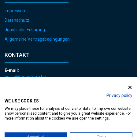
Impressum
Datenschutz
Juristische Erklärung
Allgemeine Vertragsbedingungen
KONTAKT
E-mail:
heviz@tourinform.hu
Telefon:
+36 83 540 131
Privacy policy
WE USE COOKIES
We may place these for analysis of our visitor data, to improve our website,
show personalised content and to give you a great website experience. For
more information about the cookies we use open the settings.
zugängliche Webseite
| Copyright © 2024 Hévíz Város Önkormányzata,