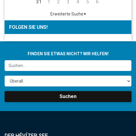
31
1
2
3
4
5
6
Erweiterte Suche
FOLGEN SIE UNS!
FINDEN SIE ETWAS NICHT? WIR HELFEN!
Suchen
DER HÉVÍZER SEE