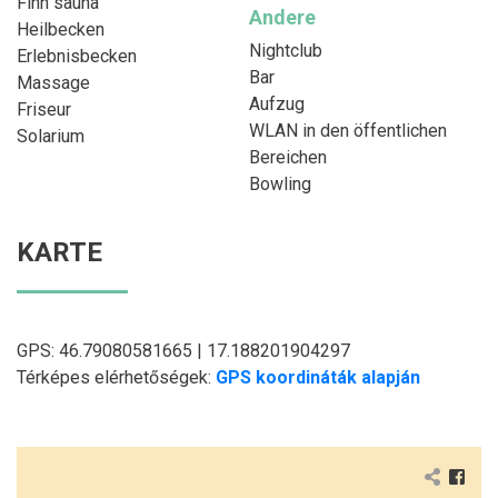
Finn sauna
Andere
Heilbecken
Nightclub
Erlebnisbecken
Bar
Massage
Aufzug
Friseur
WLAN in den öffentlichen
Solarium
Bereichen
Bowling
KARTE
GPS: 46.79080581665 | 17.188201904297
Térképes elérhetőségek:
GPS koordináták alapján