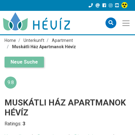
Home
Unterkunft
Apartment
Muskátli Ház Apartmanok Hévíz
Neue Suche
9.8
MUSKÁTLI HÁZ APARTMANOK
HÉVÍZ
Ratings:
3