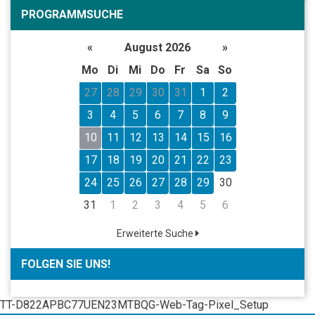
PROGRAMMSUCHE
«
August 2026
»
Mo
Di
Mi
Do
Fr
Sa
So
27
28
29
30
31
1
2
3
4
5
6
7
8
9
10
11
12
13
14
15
16
17
18
19
20
21
22
23
24
25
26
27
28
29
30
31
1
2
3
4
5
6
Erweiterte Suche
FOLGEN SIE UNS!
TT-D822APBC77UEN23MTBQG-Web-Tag-Pixel_Setup