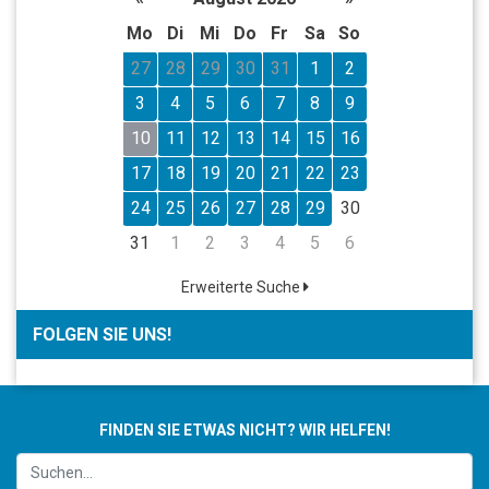
Mo
Di
Mi
Do
Fr
Sa
So
27
28
29
30
31
1
2
3
4
5
6
7
8
9
10
11
12
13
14
15
16
17
18
19
20
21
22
23
24
25
26
27
28
29
30
31
1
2
3
4
5
6
Erweiterte Suche
FOLGEN SIE UNS!
FINDEN SIE ETWAS NICHT? WIR HELFEN!