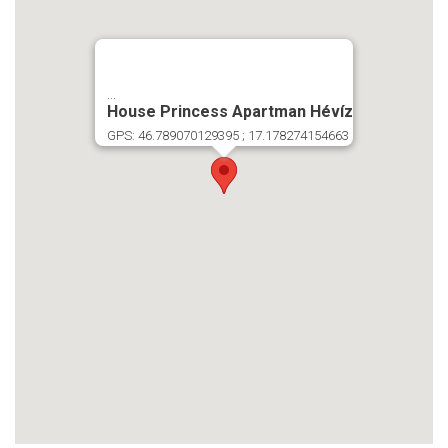
...
House Princess Apartman Hévíz
GPS: 46.789070129395 ; 17.178274154663