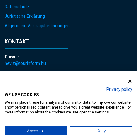
Datenschutz
Juristische Erklärung
Allgemeine Vertragsbedingungen
KONTAKT
E-mail:
heviz@tourinform.hu
Telefon:
+36 83 540 131
Privacy policy
WE USE COOKIES
We may place these for analysis of our visitor data, to improve our website,
show personalised content and to give you a great website experience. For
more information about the cookies we use open the settings.
zugängliche Webseite
| Copyright © 2024 Hévíz Város Önkormányzata,
Accept all
Deny