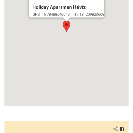
...
Holiday Apartman Hévíz
GPS: 46.784885406494 ; 17.184209823608