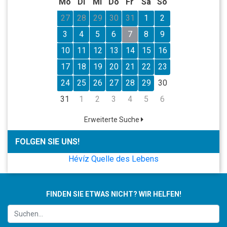
Mo
Di
Mi
Do
Fr
Sa
So
27
28
29
30
31
1
2
3
4
5
6
7
8
9
10
11
12
13
14
15
16
17
18
19
20
21
22
23
24
25
26
27
28
29
30
31
1
2
3
4
5
6
Erweiterte Suche
FOLGEN SIE UNS!
Hévíz Quelle des Lebens
FINDEN SIE ETWAS NICHT? WIR HELFEN!