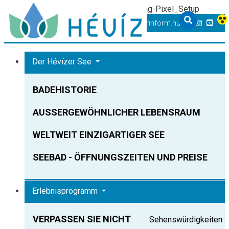
TT-D822APBC77UEN23MTBQG-Web-Tag-Pixel_Setup
+36 83 540 131
heviz@tourinform.hu
Der Hévízer See
BADEHISTORIE
AUSSERGEWÖHNLICHER LEBENSRAUM
WELTWEIT EINZIGARTIGER SEE
SEEBAD - ÖFFNUNGSZEITEN UND PREISE
Erlebnisprogramm
VERPASSEN SIE NICHT
Sehenswürdigkeiten