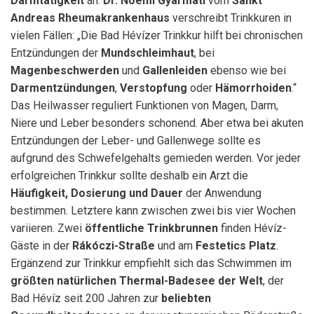
Darmtätigkeit
an.
Dr. Noémi Gyarmati
vom
Sankt
Andreas Rheumakrankenhaus
verschreibt Trinkkuren in
vielen Fällen: „Die Bad Hévízer Trinkkur hilft bei chronischen
Entzündungen der
Mundschleimhaut
, bei
Magenbeschwerden
und
Gallenleiden
ebenso wie bei
Darmentzündungen
,
Verstopfung
oder
Hämorrhoiden
.“
Das Heilwasser reguliert Funktionen von Magen, Darm,
Niere und Leber besonders schonend. Aber etwa bei akuten
Entzündungen der Leber- und Gallenwege sollte es
aufgrund des Schwefelgehalts gemieden werden. Vor jeder
erfolgreichen Trinkkur sollte deshalb ein Arzt die
Häufigkeit, Dosierung und Dauer
der Anwendung
bestimmen. Letztere kann zwischen zwei bis vier Wochen
variieren. Zwei
öffentliche Trinkbrunnen
finden Hévíz-
Gäste in der
Rákóczi-Straße
und am
Festetics Platz
.
Ergänzend zur Trinkkur empfiehlt sich das Schwimmen im
größten natürlichen Thermal-Badesee der Welt
, der
Bad Hévíz seit 200 Jahren zur
beliebten