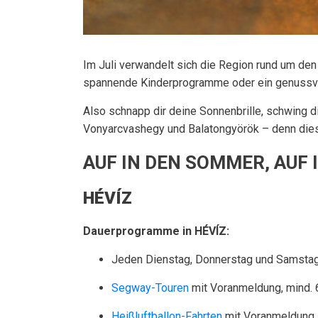
Im Juli verwandelt sich die Region rund um de
spannende Kinderprogramme oder ein genussvoller
Also schnapp dir deine Sonnenbrille, schwing 
Vonyarcvashegy und Balatongyörök – denn dieser
AUF IN DEN SOMMER, AUF 
HÉVÍZ
Dauerprogramme in HÉVÍZ:
Jeden Dienstag, Donnerstag und Samsta
Segway-Touren
mit Voranmeldung, mind.
Heißluftballon-Fahrten
mit Voranmeldung