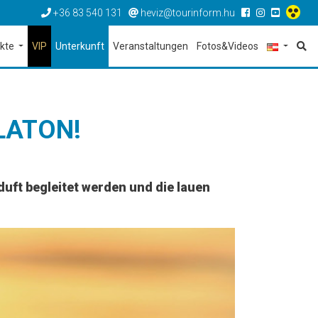
+36 83 540 131
heviz@tourinform.hu
ekte
VIP
Unterkunft
Veranstaltungen
Fotos&Videos
LATON!
uft begleitet werden und die lauen