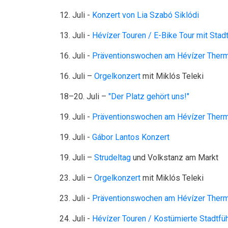
12. Juli -
Konzert von Lia Szabó Siklódi
13. Juli -
Hévízer Touren / E-Bike Tour mit Stad
16. Juli -
Präventionswochen am Hévízer Therma
16. Juli –
Orgelkonzert
mit Miklós Teleki
18–20. Juli –
"Der Platz gehört uns!"
19. Juli -
Präventionswochen am Hévízer Therma
19. Juli -
Gábor Lantos Konzert
19. Juli –
Strudeltag
und Volkstanz am Markt
23. Juli –
Orgelkonzert
mit Miklós Teleki
23. Juli -
Präventionswochen am Hévízer Therm
24. Juli -
Hévízer Touren / Kostümierte Stadtfü