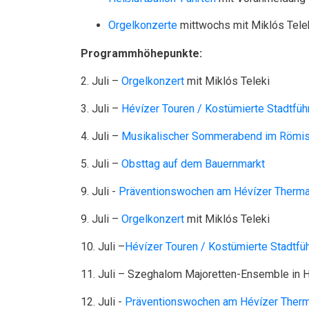
Orgelkonzerte
mittwochs mit Miklós Tele
Programmhöhepunkte:
2. Juli –
Orgelkonzert
mit Miklós Teleki
3. Juli –
Hévízer Touren / Kostümierte Stadtfüh
4. Juli –
Musikalischer Sommerabend im Römis
5. Juli –
Obsttag auf dem Bauernmarkt
9. Juli -
Präventionswochen am Hévízer Therma
9. Juli –
Orgelkonzert
mit Miklós Teleki
10. Juli –
Hévízer Touren / Kostümierte Stadtfü
11. Juli – Szeghalom Majoretten-Ensemble in 
12. Juli -
Präventionswochen am Hévízer Therm