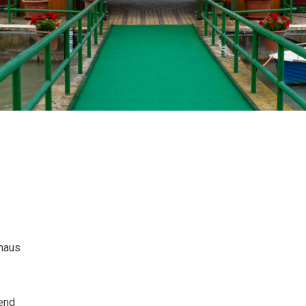
lhaus
end