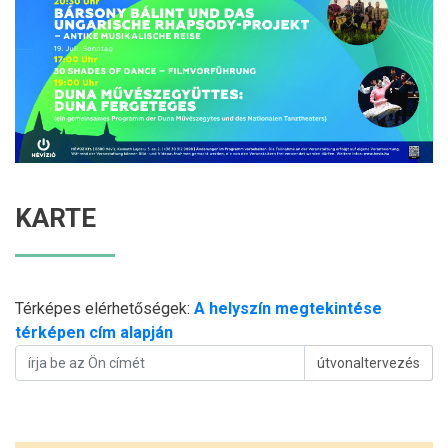
KARTE
Térképes elérhetőségek:
A helyszín megtekintése
térképen cím alapján
útvonaltervezés