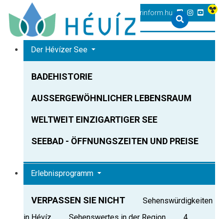
+36 83 540 131
heviz@tourinform.hu
Der Hévízer See
BADEHISTORIE
AUSSERGEWÖHNLICHER LEBENSRAUM
WELTWEIT EINZIGARTIGER SEE
SEEBAD - ÖFFNUNGSZEITEN UND PREISE
Erlebnisprogramm
VERPASSEN SIE NICHT
Sehenswürdigkeiten
in Hévíz
Sehenswertes in der Region
4