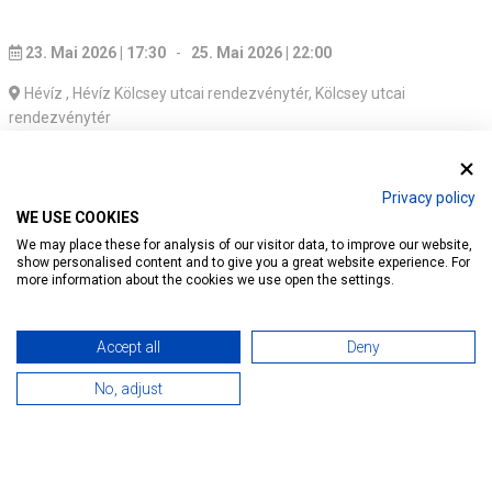
23. Mai 2026 | 17:30
-
25. Mai 2026 | 22:00
Hévíz
, Hévíz Kölcsey utcai rendezvénytér, Kölcsey utcai
rendezvénytér
Auch in diesem Jahr erwartet Hévíz die Besucher
wieder mit einem abwechslungsreichen Musik-
Privacy policy
WE USE COOKIES
und Kulturprogramm am Pfingstwochenende vom
We may place these for analysis of our visitor data, to improve our website,
23. bis 25. Mai 2026 auf dem
show personalised content and to give you a great website experience. For
more information about the cookies we use open the settings.
Veranstaltungsgelände in der Kölcseystraße.
Accept all
Deny
No, adjust