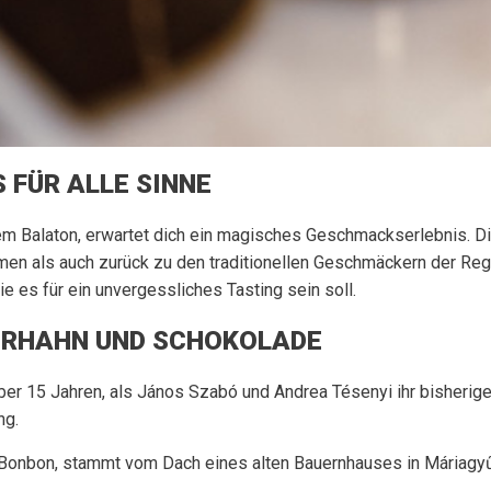
 FÜR ALLE SINNE
em Balaton, erwartet dich ein magisches Geschmackserlebnis. 
en als auch zurück zu den traditionellen Geschmäckern der Regi
e es für ein unvergessliches Tasting sein soll.
ERHAHN UND SCHOKOLADE
r 15 Jahren, als János Szabó und Andrea Tésenyi ihr bisheriges
ng.
onbon, stammt vom Dach eines alten Bauernhauses in Máriagyűd 