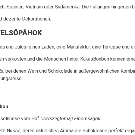
ch, Spanien, Vietnam oder Südamerika. Die Füllungen hingegen b
nd dezente Dekorationen.
 FELSŐPÁHOK
a und Julcsi einen Laden, eine Manufaktur, eine Terrasse und e
ten verkosten und die Menschen hinter KakasBonbon kennenlerne
ts
, bei denen Wein und Schokolade in außergewöhnlichen Kombin
kungsreise.
nbon
Haselnüsse vom Hof
Cserszegtomaji Finomságok.
ete Nüsse, deren natürliches Aroma die Schokolade perfekt ergä