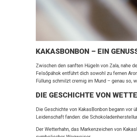
KAKASBONBON – EIN GENUSS
Zwischen den sanften Hügeln von Zala, nahe d
Felsőpáhok entführt dich sowohl zu fernen Arom
Füllung schmilzt cremig im Mund – genau so, wi
DIE GESCHICHTE VON WETT
Die Geschichte von KakasBonbon begann vor übe
Leidenschaft fanden: die Schokoladenherstellu
Der Wetterhahn, das Markenzeichen von KakasB
symbolischer Wegweiser.