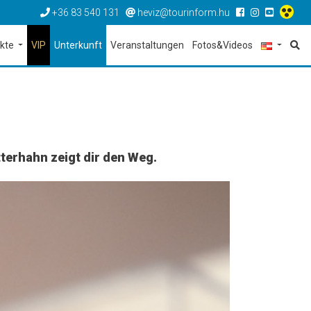
+36 83 540 131
heviz@tourinform.hu
ekte
VIP
Unterkunft
Veranstaltungen
Fotos&Videos
terhahn zeigt dir den Weg.