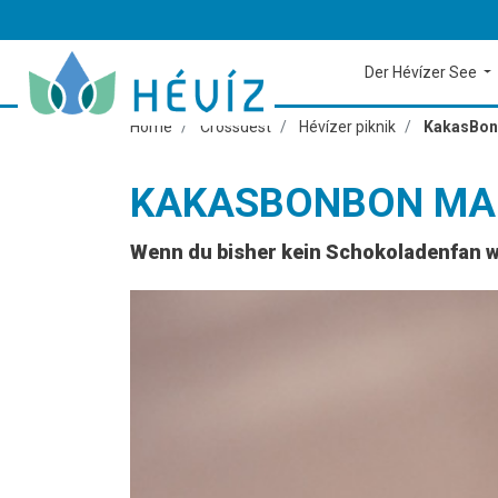
Der Hévízer See
Home
Crossdest
Hévízer piknik
KakasBon
KAKASBONBON MA
Wenn du bisher kein Schokoladenfan wa