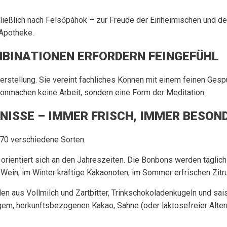
ießlich nach Felsőpáhok – zur Freude der Einheimischen und der
-Apotheke.
INATIONEN ERFORDERN FEINGEFÜHL
erstellung. Sie vereint fachliches Können mit einem feinen Ges
onmachen keine Arbeit, sondern eine Form der Meditation.
NISSE – IMMER FRISCH, IMMER BESON
70 verschiedene Sorten.
a orientiert sich an den Jahreszeiten. Die Bonbons werden täglic
Wein, im Winter kräftige Kakaonoten, im Sommer erfrischen Zitr
 aus Vollmilch und Zartbitter, Trinkschokoladenkugeln und sais
gem, herkunftsbezogenen Kakao, Sahne (oder laktosefreier Alter