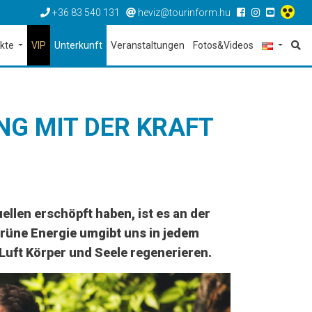
+36 83 540 131
heviz@tourinform.hu
ekte
VIP
Unterkunft
Veranstaltungen
Fotos&Videos
NG MIT DER KRAFT
llen erschöpft haben, ist es an der
 grüne Energie umgibt uns in jedem
 Luft Körper und Seele regenerieren.