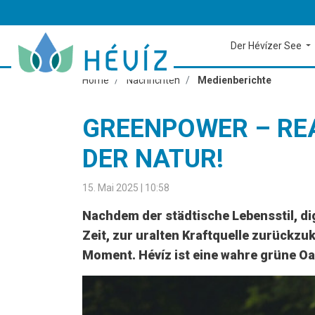
Der Hévízer See
Home
Nachrichten
Medienberichte
GREENPOWER – REA
DER NATUR!
15. Mai 2025 | 10:58
Nachdem der städtische Lebensstil, dig
Zeit, zur uralten Kraftquelle zurückzu
Moment. Hévíz ist eine wahre grüne Oas