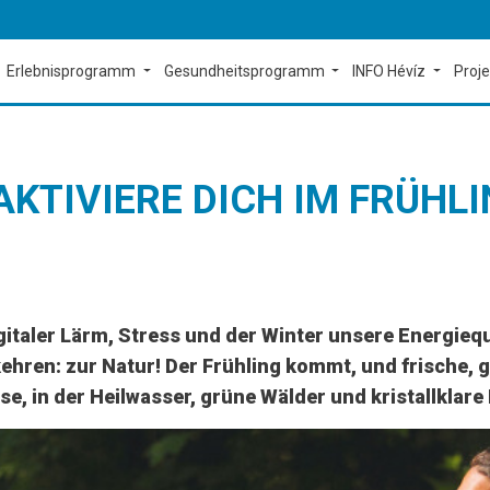
Erlebnisprogramm
Gesundheitsprogramm
INFO Hévíz
Proj
KTIVIERE DICH IM FRÜHLI
italer Lärm, Stress und der Winter unsere Energieque
kehren: zur Natur! Der Frühling kommt, und frische,
e, in der Heilwasser, grüne Wälder und kristallklare